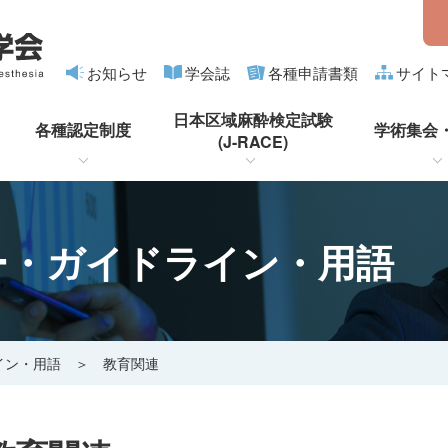
お知らせ
学会誌
各種申請書類
サイト
日本区域麻酔検定試験
各種認定制度
学術集会
(J-RACE)
ー・ガイドライン・用語
イン・用語
＞ 教育関連