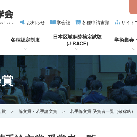
お知らせ
学会誌
各種申請書類
サイト
日本区域麻酔検定試験
各種認定制度
学術集会
(J-RACE)
会賞
会賞
＞
論文賞・若手論文賞
＞ 若手論文賞 受賞者一覧（敬称略）