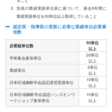
ること
別表の業績実績単位表に基づいて、過去5年間に
業績実績単位を50単位以上取得していること
認定医・指導医の更新に必要な業績単位必要最
低数
50単位
必要総単位数
以上
20単位
学術集会参加単位
以上
5単位
業績単位
以上
10単位
日本区域麻酔学会認定講習受講単位
以上
日本区域麻酔学会認定ハンズオンワ
10単位
ークショップ参加単位
以上