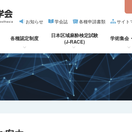
お知らせ
学会誌
各種申請書類
サイト
日本区域麻酔検定試験
各種認定制度
学術集会
(J-RACE)